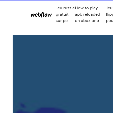
Jeu ruzzle
How to play
Jeu
gratuit
apb reloaded
flip
sur pc
on xbox one
pou