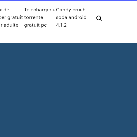
x de
Telecharger u
Candy crush
per gratuit
torrente
soda android
r adulte
gratuit pc
4.1.2